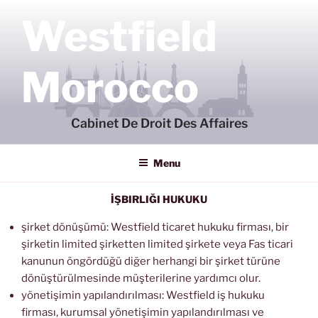
Aller
Westfield
au
contenu
principal
Morocco
Cabinet De Droit Des Affaires
Menu
İŞBIRLIĞI HUKUKU
şirket dönüşümü: Westfield ticaret hukuku firması, bir
şirketin limited şirketten limited şirkete veya Fas ticari
kanunun öngördüğü diğer herhangi bir şirket türüne
dönüştürülmesinde müşterilerine yardımcı olur.
yönetişimin yapılandırılması: Westfield iş hukuku
firması, kurumsal yönetişimin yapılandırılması ve