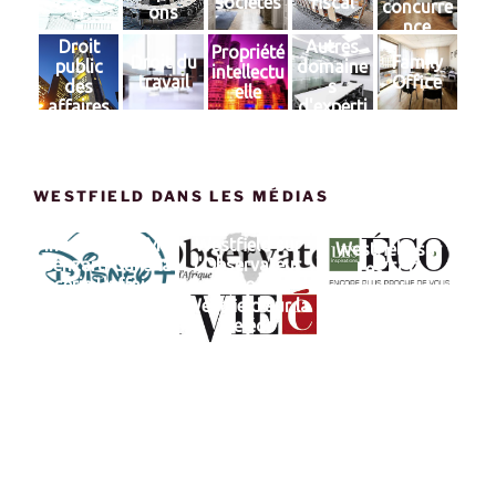
sociétés
fiscal
concurre
er
ons
nce
Droit
Autres
Propriété
Droit du
Family
public
domaine
intellectu
travail
Office
des
s
elle
affaires
d'experti
se
WESTFIELD DANS LES MÉDIAS
Interview de Me
Westfield sur
Westfield sur
Benzarti dans la
l'Observateur
Les ECO
série L'affaire
du Maroc et de
Swagg Man : Hip
l'Afrique
Westfield sur la
Hop, Influence &
vie éco
Bitcoins