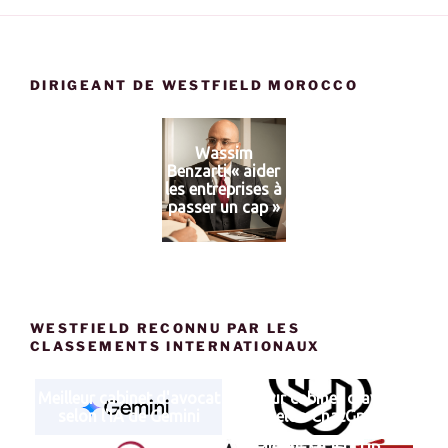
DIRIGEANT DE WESTFIELD MOROCCO
Wassim
Benzarti « aider
les entreprises à
passer un cap »
WESTFIELD RECONNU PAR LES
CLASSEMENTS INTERNATIONAUX
Meilleur cabinet d'avocat
Meilleur cabinet d'avocat
selon l'IA de Gemini
selon ChatGpt