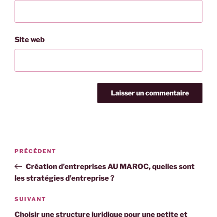
Site web
Navigation
Article
PRÉCÉDENT
de
précédent
Création d’entreprises AU MAROC, quelles sont
l’article
les stratégies d’entreprise ?
Article
SUIVANT
suivant
Choisir une structure juridique pour une petite et