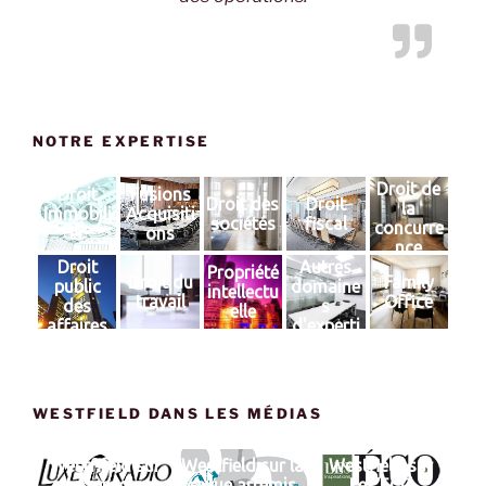
NOTRE EXPERTISE
Droit de
Droit
Fusions
Droit des
Droit
la
Immobili
Acquisiti
sociétés
fiscal
concurre
er
ons
nce
Droit
Autres
Propriété
Droit du
Family
public
domaine
intellectu
travail
Office
des
s
elle
affaires
d'experti
se
WESTFIELD DANS LES MÉDIAS
Westfifeld sur
Westfield sur la
Westfield sur
Luxeradio
revue artemis
Les ECO