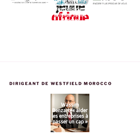
Westfield dans
la revue Jeune
Afrique
DIRIGEANT DE WESTFIELD MOROCCO
Wassim
Benzarti « aider
les entreprises à
passer un cap »