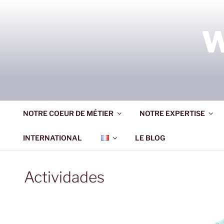
Aller
au
contenu
W
principal
NOTRE COEUR DE MÉTIER
NOTRE EXPERTISE
INTERNATIONAL
LE BLOG
Actividades