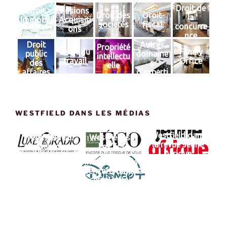
Droit de
Droit
Fusions
Droit des
Droit
la
Immobili
Acquisiti
sociétés
fiscal
concurre
er
ons
nce
Droit
Autres
Propriété
Droit du
Family
public
domaine
intellectu
travail
Office
des
s
elle
affaires
d'experti
se
WESTFIELD DANS LES MÉDIAS
Westfield dans
Westfifeld sur
Westfield sur
la revue Jeune
Luxeradio
Les ECO
Afrique
Interview de Me
Benzarti dans la
série L'affaire
Swagg Man : Hip
Hop, Influence &
Bitcoins