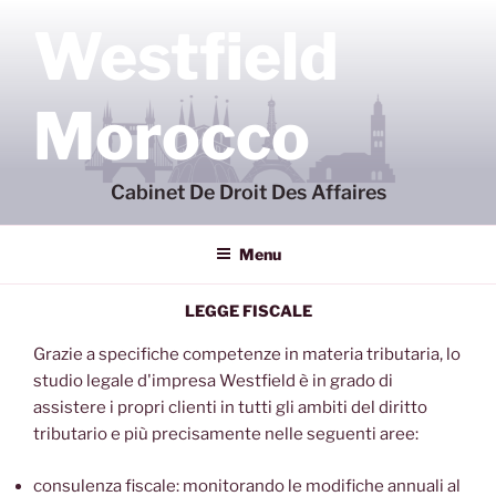
Aller
Westfield
au
contenu
principal
Morocco
Cabinet De Droit Des Affaires
Menu
LEGGE FISCALE
Grazie a specifiche competenze in materia tributaria, lo
studio legale d'impresa Westfield è in grado di
assistere i propri clienti in tutti gli ambiti del diritto
tributario e più precisamente nelle seguenti aree:
consulenza fiscale: monitorando le modifiche annuali al