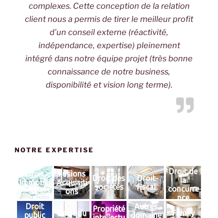
complexes. Cette conception de la relation
client nous a permis de tirer le meilleur profit
d’un conseil externe (réactivité,
indépendance, expertise) pleinement
intégré dans notre équipe projet (très bonne
connaissance de notre business,
disponibilité et vision long terme).
NOTRE EXPERTISE
Droit de
Droit
Fusions
Droit des
Droit
la
Immobili
Acquisiti
sociétés
fiscal
concurre
er
ons
nce
Droit
Autres
Propriété
Droit du
Family
public
domaine
intellectu