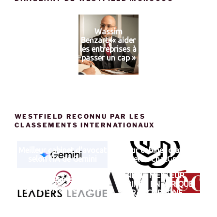
Wassim
Benzarti « aider
les entreprises à
passer un cap »
WESTFIELD RECONNU PAR LES
CLASSEMENTS INTERNATIONAUX
Meilleur cabinet d'avocat
Meilleur cabinet d'avocat
selon l'IA de Gemini
selon ChatGpt
4IEME MEILLEUR
Pratique réputée en droit
CABINET EN AFRIQUE
des affaires au Maroc
FRANCOPHONE