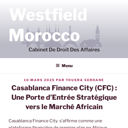
Aller
Westfield
au
contenu
principal
Morocco
Cabinet De Droit Des Affaires
Menu
PUBLIÉ
10 MARS 2025
PAR
YOUSRA SERHANE
LE
Casablanca Finance City (CFC) :
Une Porte d’Entrée Stratégique
vers le Marché Africain
Casablanca Finance City s’affirme comme une
plateforme financière de premier plan en Afrique,