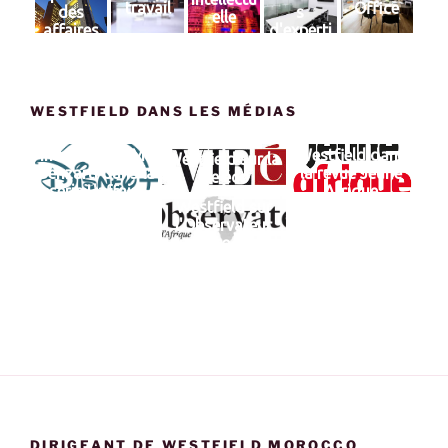
travail
Office
des
s
elle
affaires
d'experti
se
WESTFIELD DANS LES MÉDIAS
Interview de Me
Westfield dans
Westfield sur la
Benzarti dans la
la revue Jeune
vie éco
série L'affaire
Afrique
Westfield sur
Swagg Man : Hip
l'Observateur
Hop, Influence &
du Maroc et de
Bitcoins
l'Afrique
DIRIGEANT DE WESTFIELD MOROCCO